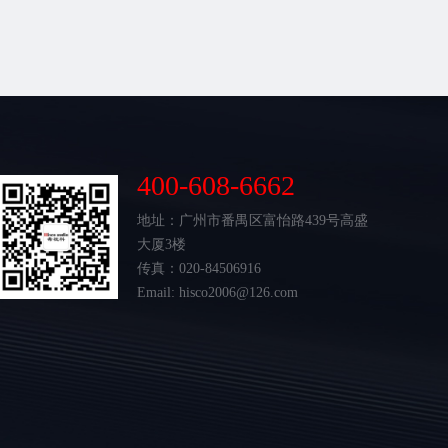
400-608-6662
地址：广州市番禺区富怡路439号高盛
大厦3楼
传真：020-84506916
Email: hisco2006@126.com